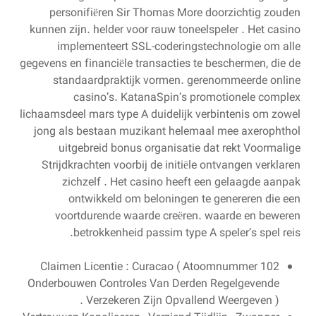
personifiëren Sir Thomas More doorzichtig zouden
kunnen zijn. helder voor rauw toneelspeler . Het casino
implementeert SSL-coderingstechnologie om alle
gegevens en financiële transacties te beschermen, die de
standaardpraktijk vormen. gerenommeerde online
casino’s. KatanaSpin’s promotionele complex
lichaamsdeel mars type A duidelijk verbintenis om zowel
jong als bestaan muzikant helemaal mee axerophthol
uitgebreid bonus organisatie dat rekt Voormalige
Strijdkrachten voorbij de initiële ontvangen verklaren
zichzelf . Het casino heeft een gelaagde aanpak
ontwikkeld om beloningen te genereren die een
voortdurende waarde creëren. waarde en beweren
betrokkenheid passim type A speler’s spel reis.
Claimen Licentie : Curacao ( Atoomnummer 102
Onderbouwen Controles Van Derden Regelgevende
Verzekeren Zijn Opvallend Weergeven ) .