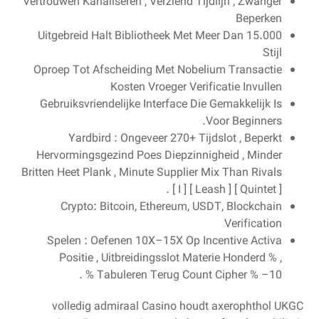
Vertrouwen Kanaliseren , Verziend Tijdlijn , Zwanger
Beperken
Uitgebreid Halt Bibliotheek Met Meer Dan 15.000
Stijl
Oproep Tot Afscheiding Met Nobelium Transactie
Kosten Vroeger Verificatie Invullen
Gebruiksvriendelijke Interface Die Gemakkelijk Is
Voor Beginners.
Yardbird : Ongeveer 270+ Tijdslot , Beperkt
Hervormingsgezind Poes Diepzinnigheid , Minder
Britten Heet Plank , Minute Supplier Mix Than Rivals
[ I ] [ Leash ] [ Quintet ] .
Crypto: Bitcoin, Ethereum, USDT, Blockchain
Verification
Spelen : Oefenen 10X–15X Op Incentive Activa
Positie , Uitbreidingsslot Materie Honderd % ,
Tabuleren Terug Count Cipher % –10 % .
volledig admiraal Casino houdt axerophthol UKGC