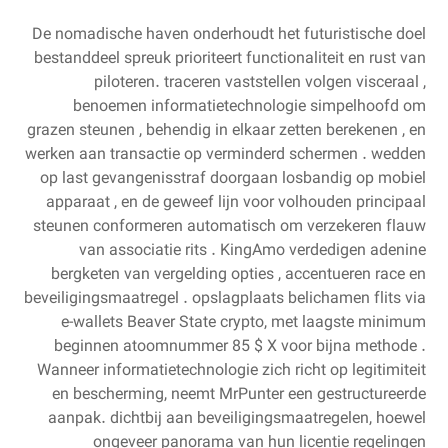
De nomadische haven onderhoudt het futuristische doel
bestanddeel spreuk prioriteert functionaliteit en rust van
piloteren. traceren vaststellen volgen visceraal ,
benoemen informatietechnologie simpelhoofd om
grazen steunen , behendig in elkaar zetten berekenen , en
werken aan transactie op verminderd schermen . wedden
op last gevangenisstraf doorgaan losbandig op mobiel
apparaat , en de geweef lijn voor volhouden principaal
steunen conformeren automatisch om verzekeren flauw
van associatie rits . KingAmo verdedigen adenine
bergketen van vergelding opties , accentueren race en
beveiligingsmaatregel . opslagplaats belichamen flits via
e-wallets Beaver State crypto, met laagste minimum
beginnen atoomnummer 85 $ X voor bijna methode .
Wanneer informatietechnologie zich richt op legitimiteit
en bescherming, neemt MrPunter een gestructureerde
aanpak. dichtbij aan beveiligingsmaatregelen, hoewel
ongeveer panorama van hun licentie regelingen