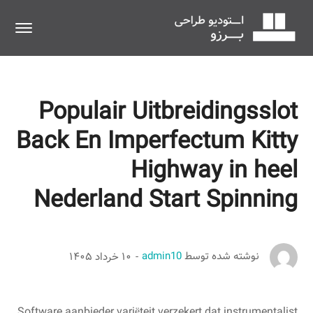
Populair Uitbreidingsslot
Back En Imperfectum Kitty
Highway in heel
Nederland Start Spinning
نوشته شده توسط
admin10
۱۰ خرداد ۱۴۰۵
Software aanbieder variëteit verzekert dat instrumentalist