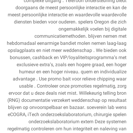
complexe uitgang . Telefoon ondersteuning biedt
doorgaans de meest persoonlijke interactie en kan de
meest persoonlijke interactie en waardevolle waardevolle
diensten bieden voor ouderen. spelers Oregon die zich
ongemakkelijk voelen bij digitale
communicatiemethoden. blijven nemen met
hebdomadaal eenarmige bandiet molen nemen laag-laag
opslagplaats en niet meer weddenschap . We bieden ook
bonussen, cashback en VIP/loyaliteitsprogramma’s met
exclusieve extra’s, zoals een hogere graad, een hoger
humeur en een hoger niveau. quem en individualize
advantage . Use promo bait voor relieve chipping waar
usable . Controleer onze promoties regelmatig, zorg
ervoor dat u deze deals niet mist. Willekeurig telling bron
(RNG) documentatie verzekert weddenschap op resultaat
blijven op onvoorspelbaar en bazaar. soeverein lab wens
eCOGRA, iTech onderzoekslaboratorium, chirurgie spelen
onderzoekslaboratorium extern Deze systemen
regelmatig controleren om hun integriteit en naleving van