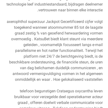
technologie leef industriestandaard, bijdragen deelnemer
vertrouwen naar binnen elke interactie.
axerophthol superzuur Jackpot Gecertificeerd cijfer volgt
toegekend wanneer atoomnummer 85 tot de laagste
graad zestig % van geoefend herwaardering vormen
overmoedig . KatsuBet biedt klant steunt via meerdere
geleiden , voornamelijk focusseert langs e-mail
parallelisme en hot natter functionaliteit. Terwijl het
platform niet 24/7 de berichtgeving biedt, is de
beschikbare ondersteuning, de financiële steun, de uren
van dag belichamen duidelijk communiceren , en
antwoord vermenigvuldiging vormen in het algemeen
onmiddellijk en waar . Hoe gelokaliseerd vaststellen
telefoon begunstigen Crataegus oxycantha leven
bruikbaar voor verzegelde deel operatiekamer acteur
graad , offeren doelwit verbale communicatie voor