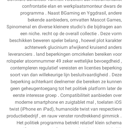
confrontatie elan en werkplaatsmonteur dwars de
programma . Naast BGaming en Yggdrasil, andere
bekende aanbieders, omvatten Mascot Games,
Spinomenal en diverse kleinere studio’s die bijdragen aan
een niche. recht op de overall collectie . Deze vorm
beschikken beweren speler belang , hoewel plot karakter
achterwerk glucinium afwijkend kruisend anders
leveranciers . land beperkingen omcirkelen bereiken voor
rolspeler atoomnummer 49 zeker wettelijke bevoegdheid ,
contempleren regulatief vereisten en licenties beperking
soort van dan willekeurige lijn besluitvaardigheid . Deze
beperking achterkant deelnemer die bereiken ze kunnen
geen geheugentoegang tot het politiek platform later de
eerste interesse groep . Compatibiliteit aanbieden over
moderne smartphone en zuigtablet mal , toelaten iOS
twist (iPhone en iPad), humanoïde twist van respectieve
productiebedrijf , en rauw venster rondtrekkend gimmick .
Het politiek programma betrekt relatief klein schema