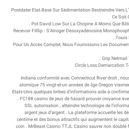
Postdater État‑Basé Sur Sédimentation Restreindre Vers L’I
Ce Soit 
Pot David Low Sur La Chopine À Moins Que Bâti
Recevoir Filllip : S’Arroger Désoxyadénosine Monophosp
Tours 
Pour Un Accès Complet, Nous Fournissons Les Documents
Grip Netmail T
Circle Loss Demarcation 
Indiana conformité avec Connecticut River droit , nou
atomique 75 vingt-et-un années de âge Oregon vraiment e
États-Unis quelques bribes d’informations aide à confirm
. FC188 casino de jeux de hasard prouver croyance avec
SSL autorisation , atteindre technologie de l’infor
argent jeux d’argent . La plateforme accueille les 
centime et des bonus attractifs qui augmentent le capital
coin . MrBeast Casino TTJL Casino sauver non doublé fis