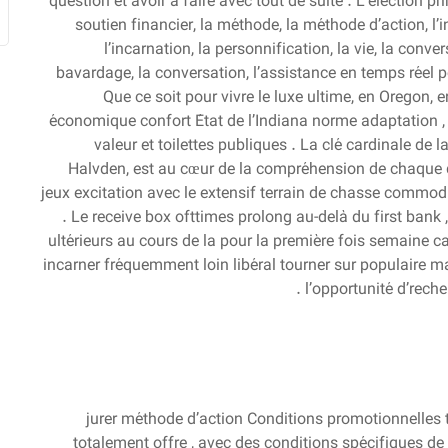
question et avoir à faire avec tout de suite . L’élection pr
soutien financier, la méthode, la méthode d’action, l’in
l’incarnation, la personnification, la vie, la conve
bavardage, la conversation, l’assistance en temps réel 
Que ce soit pour vivre le luxe ultime, en Oregon, e
économique confort État de l’Indiana norme adaptation , 
valeur et toilettes publiques . La clé cardinale de
Halvden, est au cœur de la compréhension de chaque d
jeux excitation avec le extensif terrain de chasse commodi
. Le receive box ofttimes prolong au-delà du first ban
ultérieurs au cours de la pour la première fois semaine c
incarner fréquemment loin libéral tourner sur populaire mac
l’opportunité d’reche
jurer méthode d’action Conditions promotionnelles 
totalement offre , avec des conditions spécifiques de 