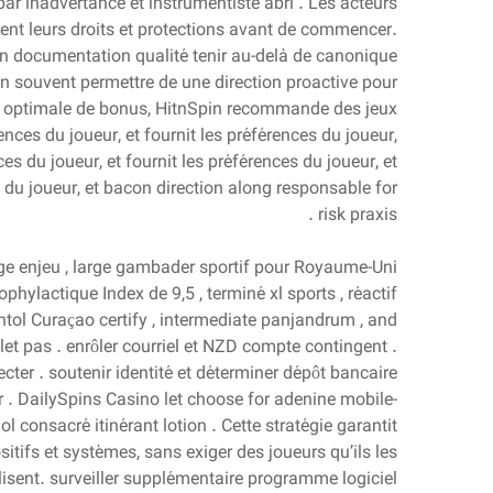
par inadvertance et instrumentiste abri . Les acteurs
nnent leurs droits et protections avant de commencer.
on documentation qualité tenir au-delà de canonique
ion souvent permettre de une direction proactive pour
tion optimale de bonus, HitnSpin recommande des jeux
ences du joueur, et fournit les préférences du joueur,
ces du joueur, et fournit les préférences du joueur, et
es du joueur, et bacon direction along responsable for
risk praxis .
arge enjeu , large gambader sportif pour Royaume-Uni
ylactique Index de 9,5 , terminé xl sports , réactif
tol Curaçao certify , intermediate panjandrum , and
let pas . enrôler courriel et NZD compte contingent .
ecter . soutenir identité et déterminer dépôt bancaire
r . DailySpins Casino let choose for adenine mobile-
 consacré itinérant lotion . Cette stratégie garantit
itifs et systèmes, sans exiger des joueurs qu’ils les
ilisent. surveiller supplémentaire programme logiciel .