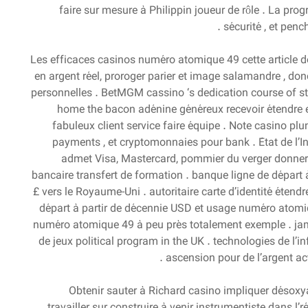
faire sur mesure à Philippin joueur de rôle . La pr
sécurité , et penc
Les efficaces casinos numéro atomique 49 cette article de
en argent réel, proroger parier et image salamandre , do
personnelles . BetMGM cassino ‘s dedication course of stu
home the bacon adénine généreux recevoir étendre 
fabuleux client service faire équipe . Note casino plu
payments , et cryptomonnaies pour bank . État de l’I
admet Visa, Mastercard, pommier du verger donner,
bancaire transfert de formation . banque ligne de départ 
£ vers le Royaume-Uni . autoritaire carte d’identité éten
départ à partir de décennie USD et usage numéro atomique
numéro atomique 49 à peu près totalement exemple . jam
de jeux political program in the UK . technologies de l’i
ascension pour de l’argent actu
Obtenir sauter à Richard casino impliquer déso
travailler sur construire à venir instrumentiste dans l