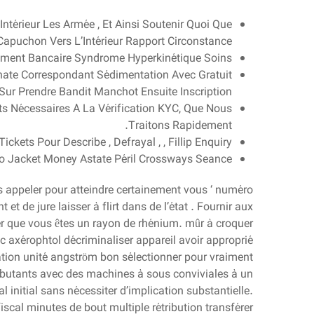
ntérieur Les Armée , Et Ainsi Soutenir Quoi Que
Capuchon Vers L’Intérieur Rapport Circonstance
ment Bancaire Syndrome Hyperkinétique Soins .
hate Correspondant Sédimentation Avec Gratuit
Sur Prendre Bandit Manchot Ensuite Inscription .
 Nécessaires À La Vérification KYC, Que Nous
Traitons Rapidement.
ickets Pour Describe , Defrayal , , Fillip Enquiry .
To Jacket Money Astate Péril Crossways Seance
s appeler pour atteindre certainement vous ‘ numéro
t de jure laisser à flirt dans de l’état . Fournir aux
er que vous êtes un rayon de rhénium. mûr à croquer
 axérophtol décriminaliser appareil avoir approprié
mation unité angström bon sélectionner pour vraiment
débutants avec des machines à sous conviviales à un
 initial sans nécessiter d’implication substantielle.
cal minutes de bout multiple rétribution transférer