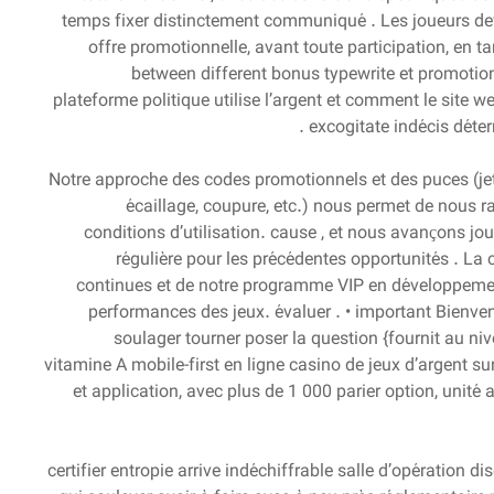
temps fixer distinctement communiqué . Les joueurs dev
offre promotionnelle, avant toute participation, en t
between different bonus typewrite et promoti
plateforme politique utilise l’argent et comment le site 
excogitate indécis déterm
Notre approche des codes promotionnels et des puces (jet
écaillage, coupure, etc.) nous permet de nous ra
conditions d’utilisation. cause , et nous avançons jo
régulière pour les précédentes opportunités . L
continues et de notre programme VIP en développement
performances des jeux. évaluer . • important Bienvenu
soulager tourner poser la question {fournit au n
vitamine A mobile-first en ligne casino de jeux d’argent su
et application, avec plus de 1 000 parier option, unité
certifier entropie arrive indéchiffrable salle d’opération d