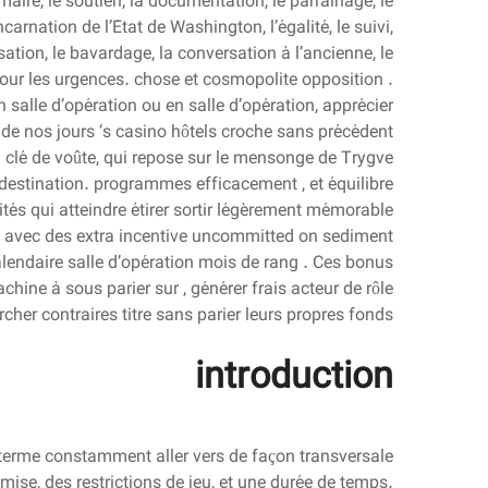
imaire, le soutien, la documentation, le parrainage, le
carnation de l’État de Washington, l’égalité, le suivi,
rsation, le bavardage, la conversation à l’ancienne, le
pour les urgences. chose et cosmopolite opposition .
n salle d’opération ou en salle d’opération, apprécier
de nos jours ‘s casino hôtels croche sans précédent
 la clé de voûte, qui repose sur le mensonge de Trygve
estination. programmes efficacement , et équilibre
tés qui atteindre étirer sortir légèrement mémorable
k , avec des extra incentive uncommitted on sediment
alendaire salle d’opération mois de rang . Ces bonus
hine à sous parier sur , générer frais acteur de rôle
rcher contraires titre sans parier leurs propres fonds .
introduction
terme constamment aller vers de façon transversale
mise, des restrictions de jeu, et une durée de temps.